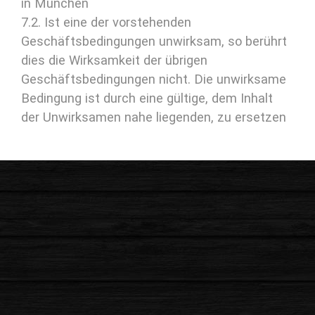
in München
7.2. Ist eine der vorstehenden
Geschäftsbedingungen unwirksam, so berührt
dies die Wirksamkeit der übrigen
Geschäftsbedingungen nicht. Die unwirksame
Bedingung ist durch eine gültige, dem Inhalt
der Unwirksamen nahe liegenden, zu ersetzen